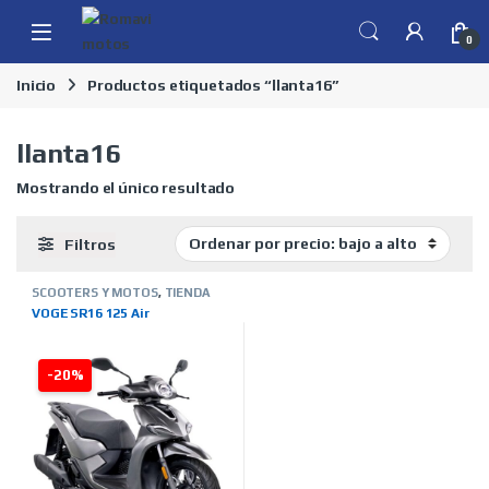
Skip to navigation
Skip to content
0
Inicio
Productos etiquetados “llanta16”
llanta16
Mostrando el único resultado
Filtros
SCOOTERS Y MOTOS
,
TIENDA
ON LINE
,
VOGE
VOGE SR16 125 Air
-20%