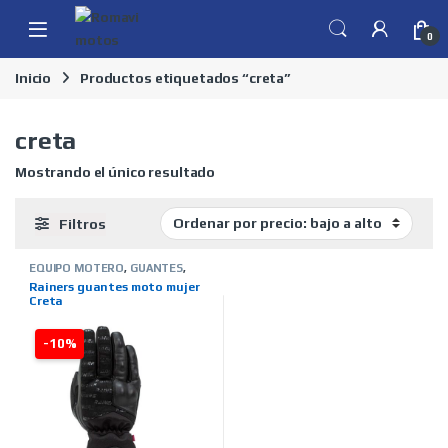
Skip to navigation
Skip to content
0
Inicio
Productos etiquetados “creta”
creta
Mostrando el único resultado
Filtros
EQUIPO MOTERO
,
GUANTES
,
INVIERNO
,
MARCAS
,
MUJER
,
Rainers guantes moto mujer
RAINERS
,
TIENDA ON LINE
Creta
-10%