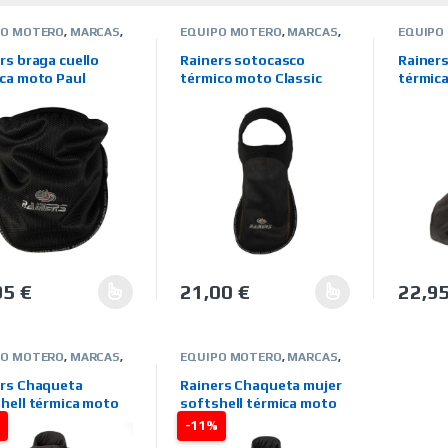
PO MOTERO
,
MARCAS
,
EQUIPO MOTERO
,
MARCAS
,
EQUIPO
RS
,
RAINERS
,
RAINER
ICOS/IMPERMEABLES
,
TERMICOS/IMPERMEABLES
,
TERMIC
rs braga cuello
Rainers sotocasco
Rainers
A ON LINE
TIENDA ON LINE
TIENDA 
ca moto Paul
térmico moto Classic
térmic
95
€
21,00
€
22,9
producto tiene múltiples variantes. Las opciones se pueden elegir 
Este producto tiene múltiples variantes
Este pr
PO MOTERO
,
MARCAS
,
EQUIPO MOTERO
,
MARCAS
,
RS
,
RAINERS
,
ICOS/IMPERMEABLES
,
TERMICOS/IMPERMEABLES
,
ers Chaqueta
Rainers Chaqueta mujer
A ON LINE
TIENDA ON LINE
hell térmica moto
softshell térmica moto
April
%
-11%