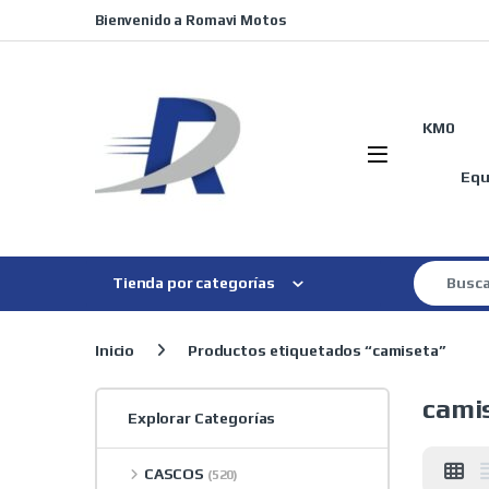
Skip to navigation
Skip to content
Bienvenido a Romavi Motos
KM0
Equ
Search for
Tienda por categorías
Inicio
Productos etiquetados “camiseta”
cami
Explorar Categorías
CASCOS
(520)