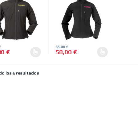
€
65,00
€
00
€
58,00
€
producto tiene múltiples variantes. Las opciones se pueden elegir 
Este producto tiene múltiples variantes
Ordenado por precio: bajo a alto
o los 6 resultados