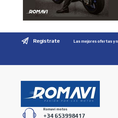
Registrate
Las mejores ofertas y 
Romavi motos
+34 653998417