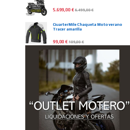
5.699,00
€
6.499,00
€
QuarterMile Chaqueta Moto verano
Tracer amarilla
99,00
€
109,00
€