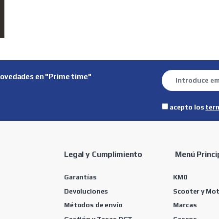
novedades en "Prime time"
acepto los
ter
Legal y Cumplimiento
Menú Princi
Garantías
KM0
Devoluciones
Scooter y Mo
Métodos de envío
Marcas
Gestión y Tasas DGT
Cascos