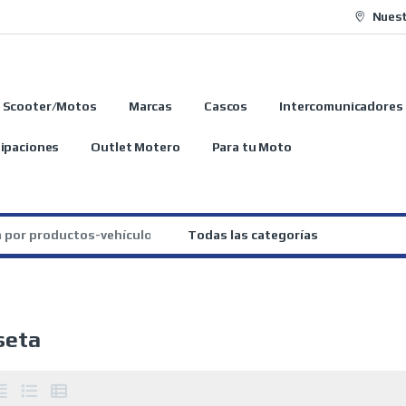
Nuest
Scooter/Motos
Marcas
Cascos
Intercomunicadores
ipaciones
Outlet Motero
Para tu Moto
:
seta