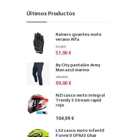
Últimos Productos
Rainers guantes moto
verano Alfa
57,50
€
51,90
€
By City pantalón Army
Man azul marino
106,99
€
99,00
€
NZI casco moto integral
Trendy 3 Stream rapid
rojo
104,99
€
LS2 casco moto infantil
Funny II OF622 Glup