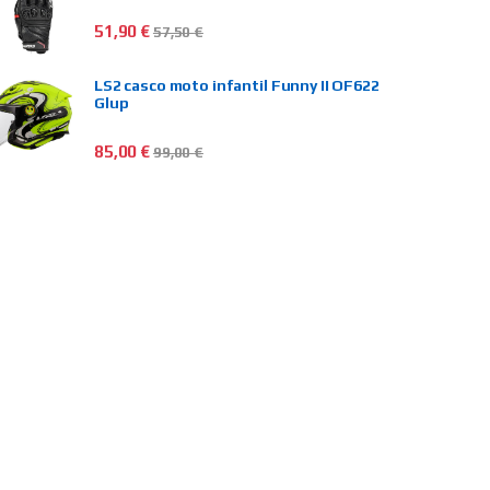
51,90
€
57,50
€
LS2 casco moto infantil Funny II OF622
Glup
85,00
€
99,00
€