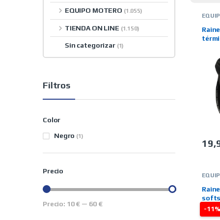
EQUIPO MOTERO
(1.055)
EQUI
RAINE
TIENDA ON LINE
TERM
(1.150)
Raine
TIEND
térmi
Sin categorizar
(1)
Filtros
Color
Negro
(1)
19,
Este 
Precio
EQUI
RAINE
TERM
Rain
TIEND
softs
Precio:
10 €
—
60 €
Precio mínimo
Precio máximo
Leo
-11