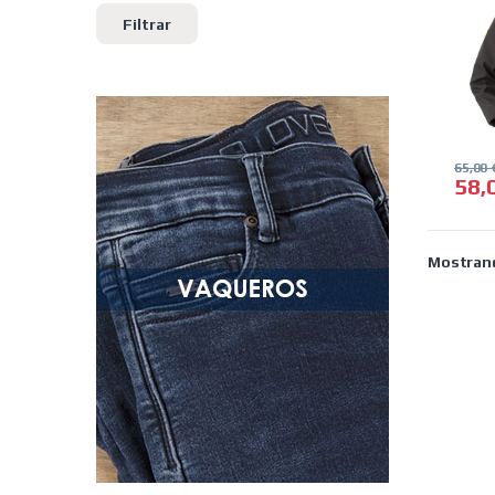
Filtrar
65,00
58,
Este 
Mostrand