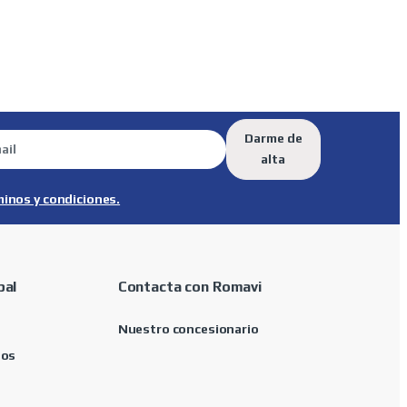
Darme de
alta
minos y condiciones.
pal
Contacta con Romavi
Nuestro concesionario
tos