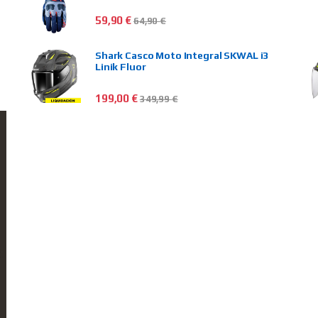
59,90
€
64,90
€
Shark Casco Moto Integral SKWAL i3
Linik Fluor
199,00
€
349,99
€