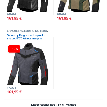
179,95
€
179,95
€
161,95
€
161,95
€
Este producto tiene múltiples variantes. Las opciones se pued
Este producto tiene múltiples 
CHAQUETAS
,
EQUIPO MOTERO
,
HOMBRE
,
MARCAS
,
SEVENTY
Seventy Degrees chaqueta
DEGREES
,
TIENDA ON LINE
,
moto JT70 Atacama gris
VERANO
-10%
179,95
€
161,95
€
Este producto tiene múltiples variantes. Las opciones se pued
Ordenado por precio
Mostrando los 3 resultados