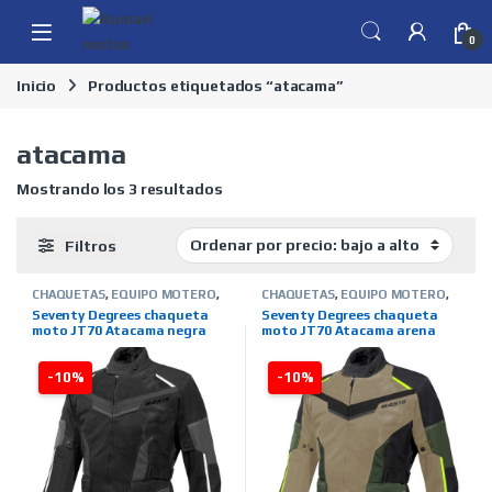
Skip to navigation
Skip to content
0
Inicio
Productos etiquetados “atacama”
atacama
Ordenado por precio: bajo a alto
Mostrando los 3 resultados
Filtros
CHAQUETAS
,
EQUIPO MOTERO
,
CHAQUETAS
,
EQUIPO MOTERO
,
HOMBRE
,
MARCAS
,
SEVENTY
HOMBRE
,
MARCAS
,
SEVENTY
Seventy Degrees chaqueta
Seventy Degrees chaqueta
DEGREES
,
TIENDA ON LINE
,
DEGREES
,
TIENDA ON LINE
,
moto JT70 Atacama negra
moto JT70 Atacama arena
VERANO
VERANO
-10%
-10%