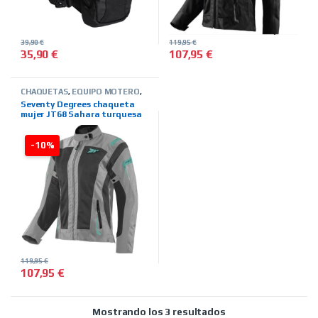
39,90
€
119,95
€
35,90
€
107,95
€
Este producto tiene múltiples 
CHAQUETAS
,
EQUIPO MOTERO
,
INVIERNO
,
MARCAS
,
MUJER
,
Seventy Degrees chaqueta
SEVENTY DEGREES
,
TIENDA ON
mujer JT68 Sahara turquesa
LINE
,
VERANO
-10%
119,95
€
107,95
€
Este producto tiene múltiples variantes. Las opciones se pued
Ordenado por precio
Mostrando los 3 resultados