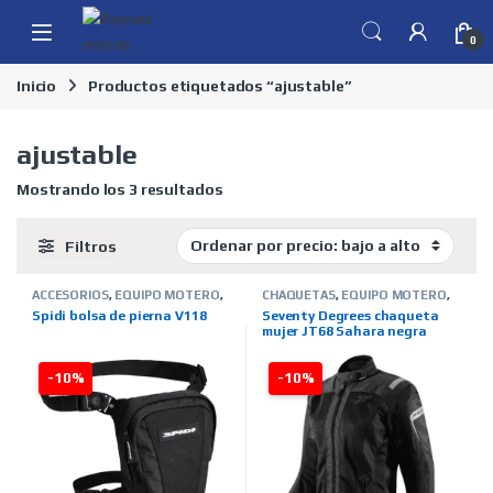
Skip to navigation
Skip to content
0
Inicio
Productos etiquetados “ajustable”
ajustable
Ordenado por precio: bajo a alto
Mostrando los 3 resultados
Filtros
ACCESORIOS
,
EQUIPO MOTERO
,
CHAQUETAS
,
EQUIPO MOTERO
,
MARCAS
,
SPIDI
,
TIENDA ON LINE
INVIERNO
,
MARCAS
,
MUJER
,
Spidi bolsa de pierna V118
Seventy Degrees chaqueta
SEVENTY DEGREES
,
TIENDA ON
mujer JT68 Sahara negra
LINE
,
VERANO
-10%
-10%