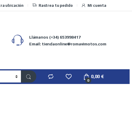
ra ubicación
Rastrea tu pedido
Mi cuenta
Llámanos
(+34) 653998417
Email: tiendaonline@romavimotos.com
0,00
€
0