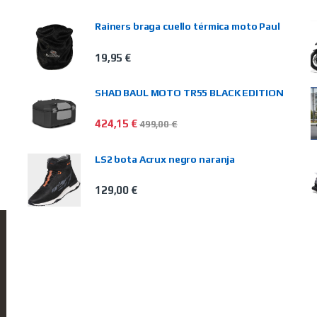
Rainers braga cuello térmica moto Paul
19,95
€
SHAD BAUL MOTO TR55 BLACK EDITION
424,15
€
499,00
€
LS2 bota Acrux negro naranja
129,00
€