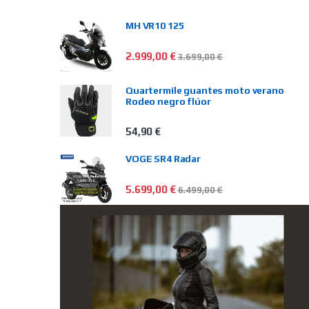
MH VR10 125
2.999,00
€
3.699,00
€
Quartermile guantes moto verano
Rodeo negro flúor
54,90
€
VOGE SR4 Radar
5.699,00
€
6.499,00
€