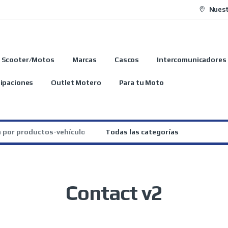
Nuest
Scooter/Motos
Marcas
Cascos
Intercomunicadores
ipaciones
Outlet Motero
Para tu Moto
:
Contact v2