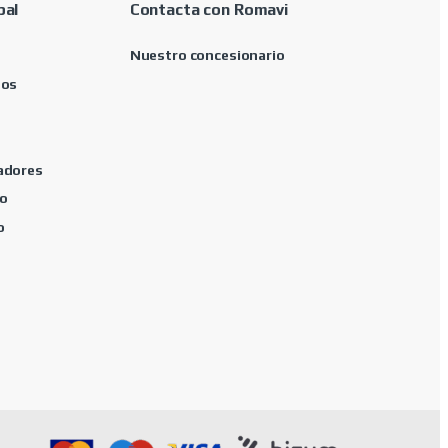
pal
Contacta con Romavi
Nuestro concesionario
tos
adores
o
o