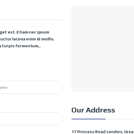
eget est. Etiam nec ipsum
uctor lacinia enim id mollis.
a turpis fermentum,.
Our Address
17 Princess Road London, Gre