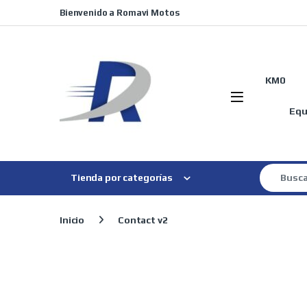
Skip to navigation
Skip to content
Bienvenido a Romavi Motos
KM0
Equ
Search for
Tienda por categorías
Inicio
Contact v2