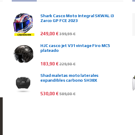
Shark Casco Moto Integral SKWAL i3
Zarco GP FCE 2023
249,00
€
399,99
€
HJC casco jet V31 vintage Firo MC5
plateado
183,90
€
229,90
€
Shad maletas moto laterales
expandibles carbono SH38X
530,00
€
589,00
€