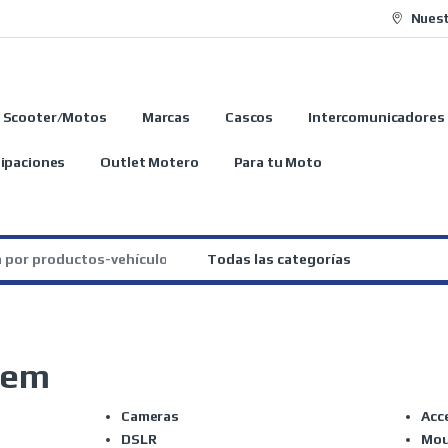
Nuest
Scooter/Motos
Marcas
Cascos
Intercomunicadores
ipaciones
Outlet Motero
Para tu Moto
:
tem
Cameras
Acc
DSLR
Mou