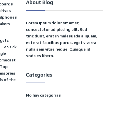
About Blog
boards
drives
dphones
Lorem ipsum dolor sit amet,
akers
consectetur adipiscing elit. Sed
tincidunt, erat in malesuada aliquam,
gets
est erat faucibus purus, eget viverra
 TV Stick
nulla sem vitae neque. Quisque id
gle
sodales libero.
omecast
 Top
essories
Categories
ls of the
No hay categorías