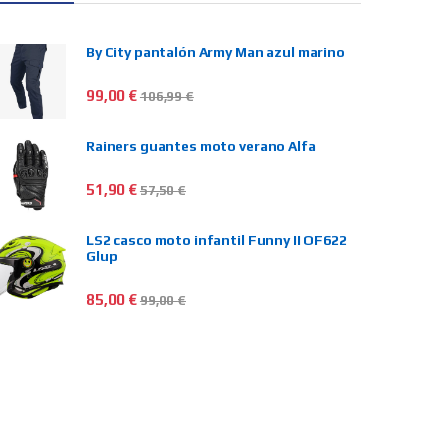
By City pantalón Army Man azul marino
99,00
€
106,99
€
Rainers guantes moto verano Alfa
51,90
€
57,50
€
LS2 casco moto infantil Funny II OF622
Glup
85,00
€
99,00
€