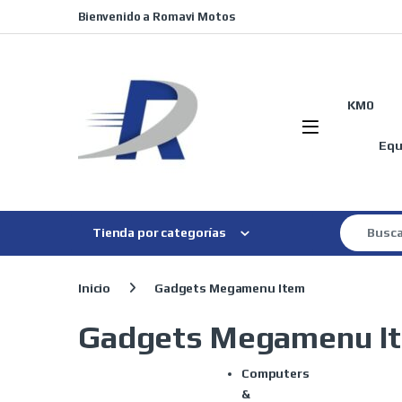
Skip to navigation
Skip to content
Bienvenido a Romavi Motos
KM0
Equ
Search for
Tienda por categorías
Inicio
Gadgets Megamenu Item
Gadgets Megamenu I
Computers
&