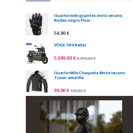
Quartermile guantes moto verano
Rodeo negro flúor
54,90
€
VOGE SR4 Radar
5.699,00
€
6.499,00
€
QuarterMile Chaqueta Moto verano
Tracer amarilla
99,00
€
109,00
€