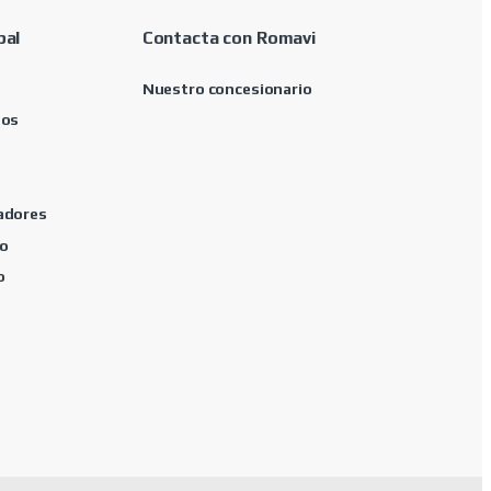
pal
Contacta con Romavi
Nuestro concesionario
tos
adores
o
o