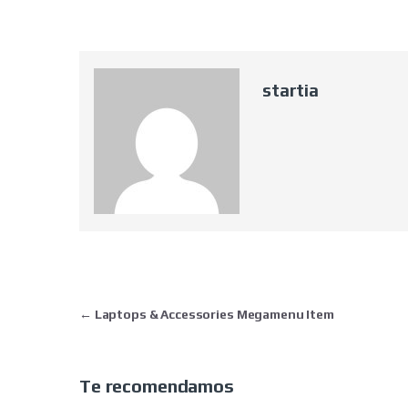
startia
Navegación de entradas
←
Laptops & Accessories Megamenu Item
Te recomendamos