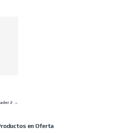
eader 2
→
Productos en Oferta