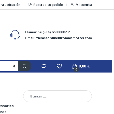
ra ubicación
Rastrea tu pedido
Mi cuenta
Llámanos
(+34) 653998417
Email: tiendaonline@romavimotos.com
0,00
€
0
Buscar:
essories
ses